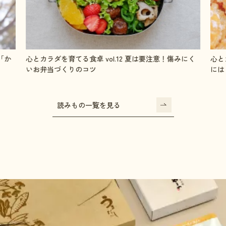
にく
心とカラダを育てる食卓 vol.11 毎日チャージ！成長期
心と
には「鉄」を摂ろう
整え
読みもの一覧を見る