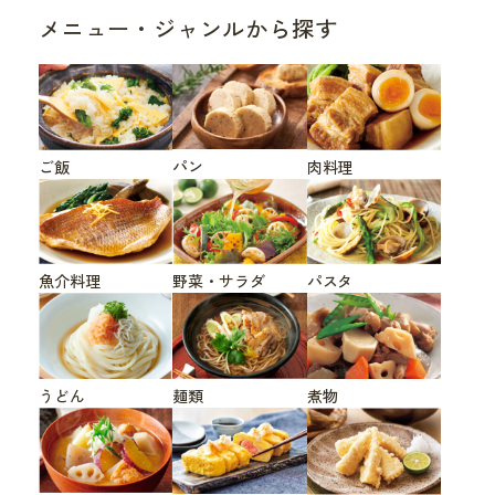
メニュー・ジャンルから探す
パン
ご飯
肉料理
魚介料理
野菜・サラダ
パスタ
うどん
煮物
麺類