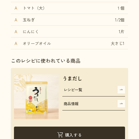
A
トマト（大）
１個
A
玉ねぎ
1/2個
A
にんにく
1片
A
オリーブオイル
大さじ1
このレシピに使われている商品
うまだし
レシピ一覧
商品情報
購入する