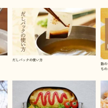
数の子の塩抜きと味付け方法●やまやの人気単品おせ
「う
ちのお取り寄せ