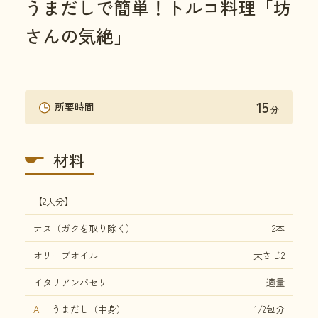
うまだしで簡単！トルコ料理「坊
さんの気絶」
15
所要時間
分
材料
【2人分】
ナス（ガクを取り除く）
2本
オリーブオイル
大さじ2
イタリアンパセリ
適量
A
うまだし（中身）
1/2包分