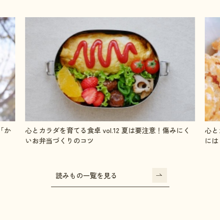
にく
心とカラダを育てる食卓 vol.11 毎日チャージ！成長期
心と
には「鉄」を摂ろう
整え
読みもの一覧を見る