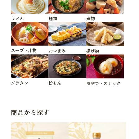
うどん
煮物
麺類
スープ・汁物
おつまみ
揚げ物
グラタン
粉もん
おやつ・スナック
商品から探す