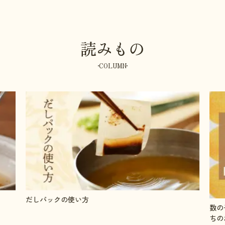
読みもの
COLUMN
数の子の塩抜きと味付け方法●やまやの人気単品おせ
「う
ちのお取り寄せ