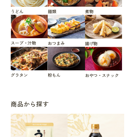
うどん
煮物
麺類
スープ・汁物
おつまみ
揚げ物
グラタン
粉もん
おやつ・スナック
商品から探す