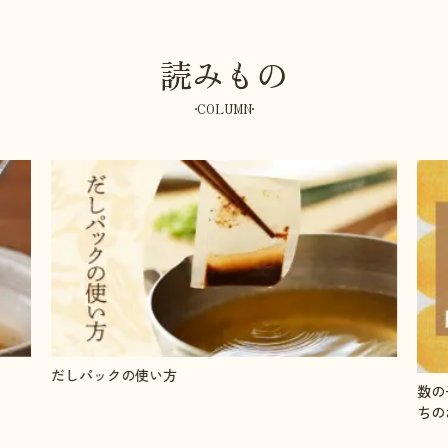
読みもの
COLUMN
数の子の塩抜きと味付け方法●やまやの人気単品おせ
「う
ちのお取り寄せ