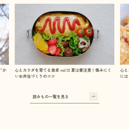
にく
心とカラダを育てる食卓 vol.11 毎日チャージ！成長期
心と
には「鉄」を摂ろう
整え
読みもの一覧を見る