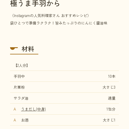
極うま手羽から
〈Instagramの人気料理家さん おすすめレシピ〉
袋ひとつで準備ラクラク！旨みたっぷりのにんにく醤油味
材料
【2人分】
手羽中
10本
片栗粉
大さじ3
サラダ油
適量
A
うまだし(中身)
1包分
A
お酒
大さじ1