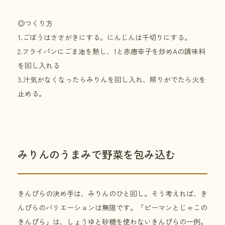
◎つくり方
1.ごぼうはささがきにする。にんじんは千切りにする。
2.フライパンにごま油を熱し、1と赤唐辛子を炒めAの調味料
を回し入れる
3.汁気がなくなったらみりんを回し入れ、照りがでたら火を
止める。
みりんのうまみで野菜を包み込む
きんぴらの決め手は、みりんのひと回し。そう考えれば、き
んぴらのバリエーションは無限です。「ピーマンとじゃこの
きんぴら」は、しょうゆと砂糖を使わないきんぴらの一例。