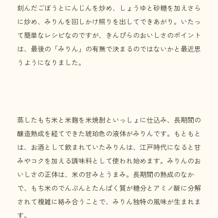
刻んだごぼうとにんじんを炒め、しょうゆと砂糖を加えさら
に炒め、みりんを回しかけ照りを出してできあがり。いたっ
て簡単なレシピなのですが、きんぴらのおいしさのポイント
は、最後の「みりん」の有無で決まるのではないかと最近思
うようになりました。
蒸したもち米と米麹を米焼酎といっしょに仕込み、長期間の
醸造熟成を経てできた琥珀色の液体がみりんです。もともと
は、お酒として飲まれていたみりんは、江戸時代になると甘
みやコクを加える調味料として使われ始めます。みりんのお
いしさの正体は、米の甘みとうまみ。長期間の熟成のなか
で、もち米のでんぷんとたんぱく質が糖分とアミノ酸に分解
されて複雑に絡み合うことで、みりん独特の風味が生まれま
す。