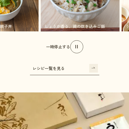
ろとろ親子丼
しょうが香る、鶏の炊き込みご飯
一時停止する
レシピ一覧を見る