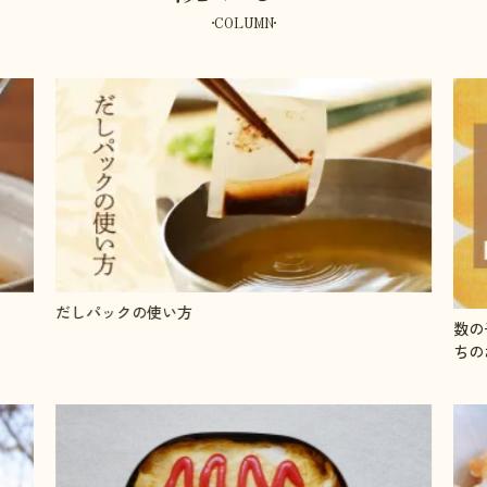
COLUMN
数の子の塩抜きと味付け方法●やまやの人気単品おせ
「う
ちのお取り寄せ