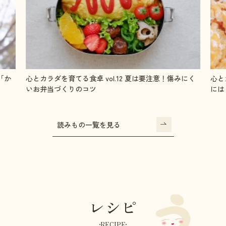
にく
心とカラダを育てる食卓 vol.11 毎日チャージ！成長期
心と
には「鉄」を摂ろう
整え
読みもの一覧を見る
レシピ
RECIPE