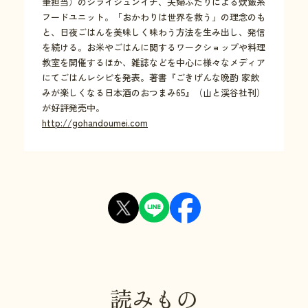
筆担当）のシライジュンイチ、夫婦ふたりによる炊飯系
フードユニット。「おかわりは世界を救う」の理念のも
と、日夜ごはんを美味しく味わう方法を生み出し、発信
を続ける。お米やごはんに関するワークショップや料理
教室を開催するほか、雑誌などを中心に様々なメディア
にてごはんレシピを発表。著書『ごきげんな晩酌 家飲
みが楽しくなる日本酒のおつまみ65』（山と渓谷社刊）
が好評発売中。
http://gohandoumei.com
読みもの