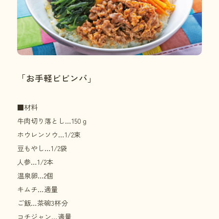
「お手軽ビビンバ」
■材料
牛肉切り落とし…150ｇ
ホウレンソウ…1/2束
豆もやし…1/2袋
人参…1/2本
温泉卵…2個
キムチ…適量
ご飯…茶碗3杯分
コチジャン…適量