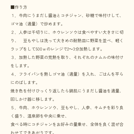
■作り方
１．牛肉にうまだし醤油とコチジャン、砂糖で味付けして、
ゴマ油（適量）で炒めます。
２．人参は千切りに、ホウレンソウは食べやすい大きさに切
り、 豆もやしは洗って大きめの耐熱皿に野菜を並べ、軽く
ラップをして500ｗのレンジで2～3分加熱します。
３．加熱した野菜の荒熱を取り、それぞれのナムルの味付け
をします。
４．フライパンを熱しゴマ油（適量）を入れ、ごはんを平ら
にのばします。
焼き色を付けひっくり返したら鍋肌にうまだし醤油を適量、
回しかけ器に移します。
５．牛肉、ホウレンソウ、豆もやし、人参、キムチを彩り良
く盛り、温泉卵を中央に乗せ、
食べる時にコチジャンをお好みの量乗せ、全体を良く混ぜ合
わせてできあがりです。