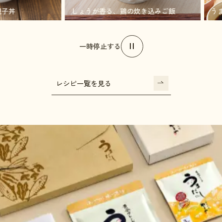
ろ親子丼
しょうが香る、鶏の炊き込みご飯
一時停止する
レシピ一覧を見る