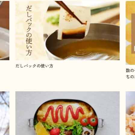
だしパックの使い方
数の
ちの