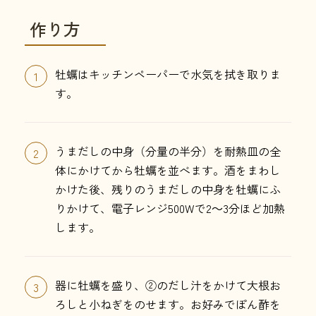
作り方
牡蠣はキッチンペーパーで水気を拭き取りま
1
す。
うまだしの中身（分量の半分）を耐熱皿の全
2
体にかけてから牡蠣を並べます。酒をまわし
かけた後、残りのうまだしの中身を牡蠣にふ
りかけて、電子レンジ500Wで2～3分ほど加熱
します。
器に牡蠣を盛り、②のだし汁をかけて大根お
3
ろしと小ねぎをのせます。お好みでぽん酢を