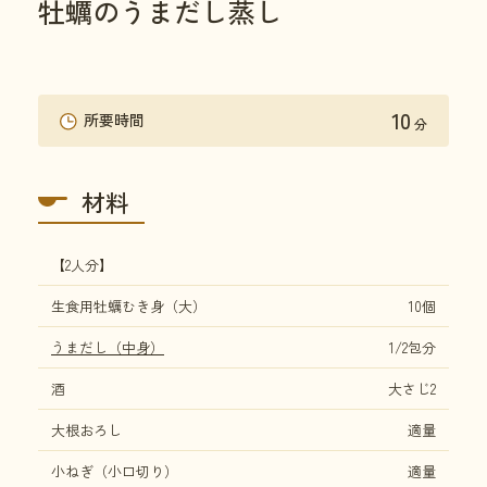
牡蠣のうまだし蒸し
10
所要時間
分
材料
【2人分】
生食用牡蠣むき身（大）
10個
うまだし（中身）
1/2包分
酒
大さじ2
大根おろし
適量
小ねぎ（小口切り）
適量