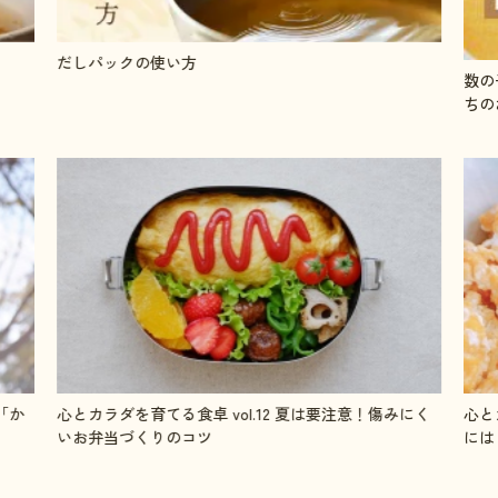
だしパックの使い方
数の
ちの
「か
心とカラダを育てる食卓 vol.12 夏は要注意！傷みにく
心と
いお弁当づくりのコツ
には