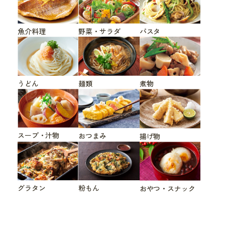
魚介料理
野菜・サラダ
パスタ
うどん
煮物
麺類
スープ・汁物
おつまみ
揚げ物
グラタン
粉もん
おやつ・スナック