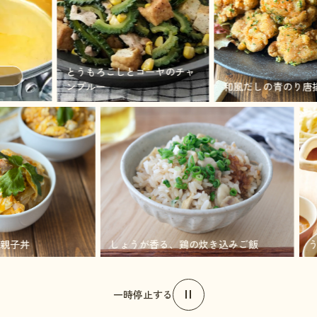
とうもろこしとゴーヤのチャ
ンプルー
和風だしの青のり唐揚げ
ろとろ親子丼
しょうが香る、鶏の炊き込みご飯
一時停止する