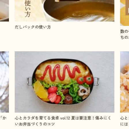
数の子の塩抜きと味付け方法●やまやの人気単品おせ
「
ちのお取り寄せ
！傷みにく
心とカラダを育てる食卓 vol.11 毎日チャージ！成長期
には「鉄」を摂ろう