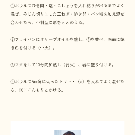
①ボウルにひき肉・塩・こしょうを入れ粘りが出るまでよく
混ぜ、みじん切りにした玉ねぎ・溶き卵・パン粉を加え混ぜ
合わせたら、小判型に形をととのえる。
②フライパンにオリーブオイルを熱し、①を並べ、両面に焼
き色を付ける（中火）。
③フタをして10分間加熱し（弱火）、器に盛り付ける。
④ボウルに5㎜角に切ったトマト・（a）を入れてよく混ぜた
ら、③にこんもりとかける。