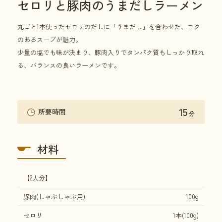
セロリと豚肉のうまだしラーメン
丸ごと1本使ったセロリのだしに「うまだし」を合わせた、コク
のあるスープが魅力。
少量の塩でも味が決まり、豚肉入りでタンパク質もしっかり取れ
る、バランスの良いラーメンです。
15
所要時間
分
材料
【2人分】
豚肉(しゃぶしゃぶ用)
100g
セロリ
1本(100g)