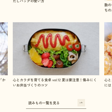
だしパックの使い方
数の
ちの
「か
心とカラダを育てる食卓 vol.12 夏は要注意！傷みにく
心と
いお弁当づくりのコツ
には
読みもの一覧を見る