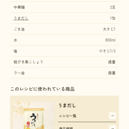
中華麺
2玉
うまだし
1包
ごま油
大さじ1
水
800ml
塩
小さじ1/3
粗びき黒こしょう
適量
ラー油
適量
このレシピに使われている商品
うまだし
レシピ一覧
商品情報