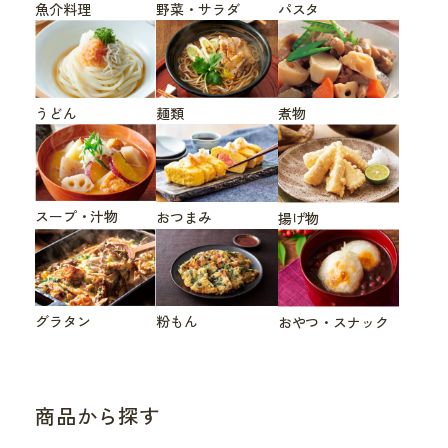
魚介料理
野菜・サラダ
パスタ
うどん
煮物
麺類
スープ・汁物
おつまみ
揚げ物
グラタン
粉もん
おやつ・スナック
商品から探す