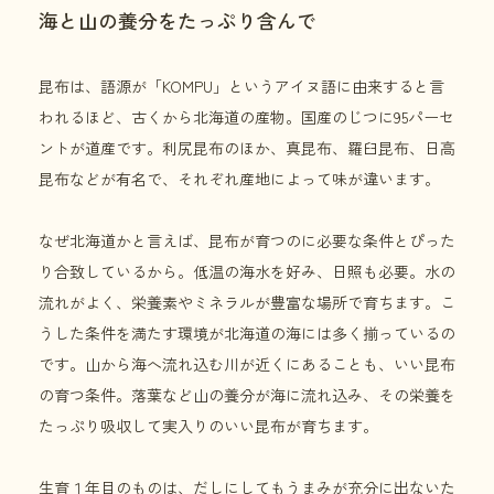
海と山の養分をたっぷり含んで
昆布は、語源が「KOMPU」というアイヌ語に由来すると言
われるほど、古くから北海道の産物。国産のじつに95パーセ
ントが道産です。利尻昆布のほか、真昆布、羅臼昆布、日高
昆布などが有名で、それぞれ産地によって味が違います。
なぜ北海道かと言えば、昆布が育つのに必要な条件とぴった
り合致しているから。低温の海水を好み、日照も必要。水の
流れがよく、栄養素やミネラルが豊富な場所で育ちます。こ
うした条件を満たす環境が北海道の海には多く揃っているの
です。山から海へ流れ込む川が近くにあることも、いい昆布
の育つ条件。落葉など山の養分が海に流れ込み、その栄養を
たっぷり吸収して実入りのいい昆布が育ちます。
生育１年目のものは、だしにしてもうまみが充分に出ないた