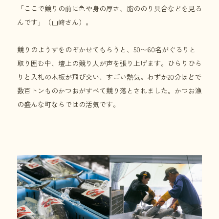
「ここで競りの前に色や身の厚さ、脂ののり具合などを見る
んです」（山﨑さん）。
競りのようすをのぞかせてもらうと、50〜60名がぐるりと
取り囲む中、壇上の競り人が声を張り上げます。ひらりひら
りと入札の木板が飛び交い、すごい熱気。わずか20分ほどで
数百トンものかつおがすべて競り落とされました。かつお漁
の盛んな町ならではの活気です。