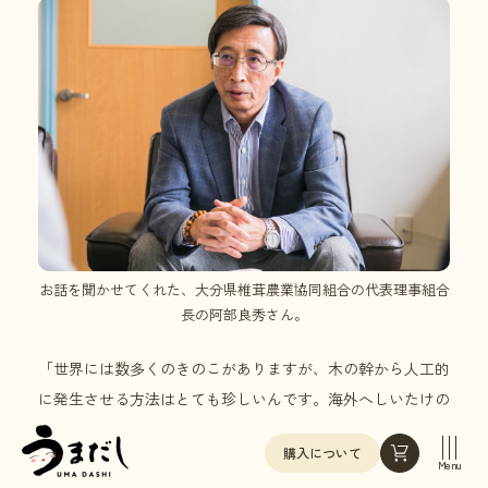
お話を聞かせてくれた、大分県椎茸農業協同組合の代表理事組合
長の阿部良秀さん。
「世界には数多くのきのこがありますが、木の幹から人工的
に発生させる方法はとても珍しいんです。海外へしいたけの
生えた原木を持って行くと驚かれるんですよ」と教えてくれ
購入について
たのは、大分県椎茸農業協同組合・代表理事組合長の阿部良
Menu