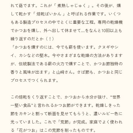
れて菇でます。これが「 煮熟しゃじゅく 」。その後が、燻
して乾かす「 焙乾ばいかん 」と呼ばれる作業です。いくつ
もある製造プロセスの中でとくに重要な工程。専用の乾燥機
でかつおを燻し、外へ出して休ませて…をなんと10回以上も
繰り返すのだとか（！）
「かつおを燻すのには、今でも薪を使います。クヌギやシ
イ、カシなどの堅木。今やさまざまな乾燥の方法があります
が、伝統製法である薪の火力で燻すことで、かつお節独特の
香りと風味が出ます」と山﨑さん。さば節も、かつおと同じ
プロセスでつくられます。
この焙乾をくり返すことで、かつおから水分が抜け、“世界
一堅い食品”と言われるかつお節ができます。乾燥しきった
節をカキンと割って断面を見せてもらうと、濃いルビー色に
光っていました。これで「荒節」が完成。家庭でよく使われ
る「花がつお」はこの荒節を削ったものです。