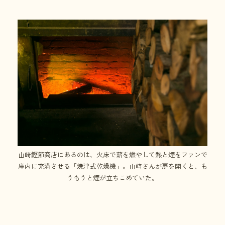
山﨑鰹節商店にあるのは、火床で薪を燃やして熱と煙をファンで
庫内に充満させる「焼津式乾燥機」。山﨑さんが扉を開くと、も
うもうと煙が立ちこめていた。