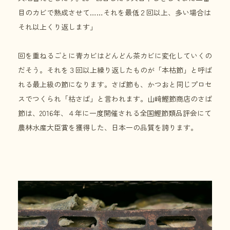
目のカビで熟成させて……それを最低２回以上、多い場合は
それ以上くり返します」
回を重ねるごとに青カビはどんどん茶カビに変化していくの
だそう。それを３回以上繰り返したものが「本枯節」と呼ば
れる最上級の節になります。さば節も、かつおと同じプロセ
スでつくられ「枯さば」と言われます。山﨑鰹節商店のさば
節は、2016年、４年に一度開催される全国鰹節類品評会にて
農林水産大臣賞を獲得した、日本一の品質を誇ります。