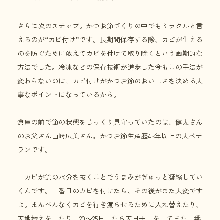
さらに次のステップ。かつお節づくりの中でもミラクルと言
えるのが“カビ付け”です。長期間保存する際、カビが生える
のを防ぐために敢えてカビを付けて取り除くという画期的な
方法でした。冷凍などの保存技術が進歩した今もこの手法が
変わらないのは、カビ付けがかつお節のおいしさを決める大
事なポイントになっているから。
倉庫の前で節の状態をじっくり見守っていたのは、健太さん
のお父さん山﨑広美さん。かつお節生産歴45年以上の大ベテ
ランです。
「カビが節の水分を抜くことでうまみがぎゅっと凝縮してい
くんです。一番目のカビを付けたら、その後がまた大変です
よ。まんべんなくカビを行き渡らせるために入れ替えたり、
天地替えをしたり。20～25日したら天日干しをしてまた二番