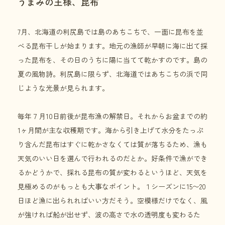
うまみの王様、昆布
7月、北海道の利尻島では島のあちこちで、一面に昆布を並
べる昆布干しが始まります。地元の漁師が早朝に海に出て採
った昆布を、その日のうちに陽に当てて乾かすのです。島の
夏の風物詩。利尻島に限らず、北海道ではあちこちの浜で同
じような光景が見られます。
毎年７月10日前後が昆布漁の解禁日。それからお盆までの約
1ヶ月間が主な収穫期です。海から引き上げて水分をたっぷ
り含んだ昆布はすぐに乾かさなくては質が落ちるため、漁も
天気のいい日を選んで行われるのだとか。好条件で漁ができ
るかどうかで、採れる昆布の質が変わるというほど、天気を
見極めるのがもっとも大事なポイント。１シーズンに15〜20
日ほど漁に出られればいい方だそう。空模様だけでなく、風
が強ければ船が出せず、波の高さで水の透明度も変わるた