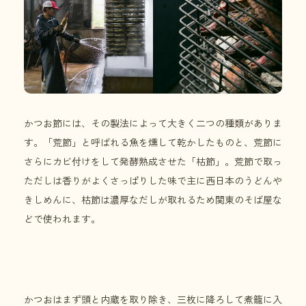
かつお節には、その製法によって大きく二つの種類がありま
す。「荒節」と呼ばれる魚を燻して乾かしたものと、荒節に
さらにカビ付けをして発酵熟成させた「枯節」。荒節で取っ
ただしは香りがよくさっぱりした味で主に西日本のうどんや
きしめんに、枯節は濃厚なだしが取れるため関東のそば屋な
どで使われます。
かつおはまず頭と内蔵を取り除き、三枚に降ろして煮籠に入