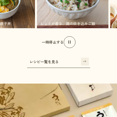
ろとろ親子丼
しょうが香る、鶏の炊き込みご飯
一時停止する
レシピ一覧を見る