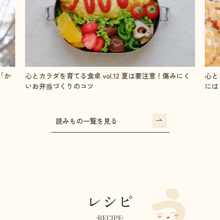
「か
心とカラダを育てる食卓 vol.12 夏は要注意！傷みにく
心と
いお弁当づくりのコツ
には
読みもの一覧を見る
レシピ
RECIPE