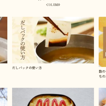
COLUMN
だしパックの使い方
数の
ちの