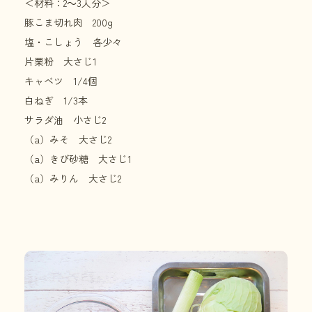
＜材料：2～3人分＞
豚こま切れ肉 200g
塩・こしょう 各少々
片栗粉 大さじ1
キャベツ 1/4個
白ねぎ 1/3本
サラダ油 小さじ2
（a）みそ 大さじ2
（a）きび砂糖 大さじ1
（a）みりん 大さじ2