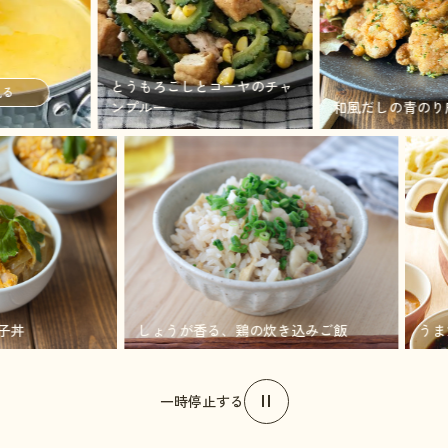
とうもろこしとゴーヤのチャ
ンプルー
和風だしの青のり唐揚
ろ親子丼
しょうが香る、鶏の炊き込みご飯
一時停止する