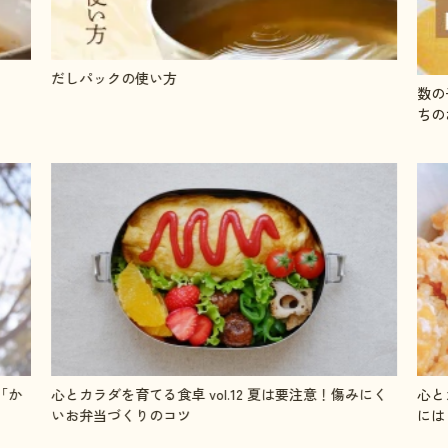
だしパックの使い方
数の
ちの
「か
心とカラダを育てる食卓 vol.12 夏は要注意！傷みにく
心と
いお弁当づくりのコツ
には