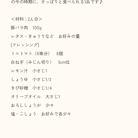
の今の時期に、さっぱりと食べられる1品です♪
＜材料：2人分＞
豚バラ肉 100g
レタス・きゅうりなど お好みの量
[ドレッシング]
ミニトマト（8等分） 8個
白ねぎ（みじん切り） 5cm位
レモン汁 小さじ1
しょうゆ 小さじ1/2
きび砂糖 小さじ1/4
オリーブオイル 大さじ1
おろししょうが 少々
塩・こしょう お好みで各少々