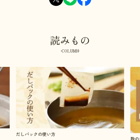
読みもの
COLUMN
だしパックの使い方
数の