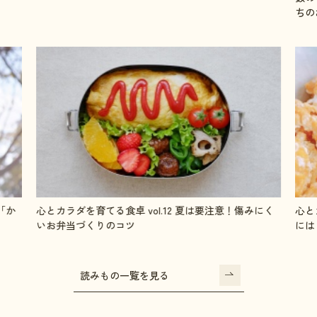
ちの
「か
心とカラダを育てる食卓 vol.12 夏は要注意！傷みにく
心と
いお弁当づくりのコツ
には
読みもの一覧を見る