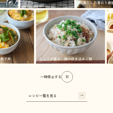
ンプルー
和風だしの青のり唐揚げ
ろとろ親子丼
しょうが香る、鶏の炊き込みご飯
一時停止する
レシピ一覧を見る