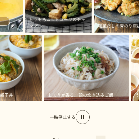
とうもろこしとゴーヤのチャ
ンプルー
和風だしの青のり唐揚げ
ろとろ親子丼
しょうが香る、鶏の炊き込みご飯
一時停止する