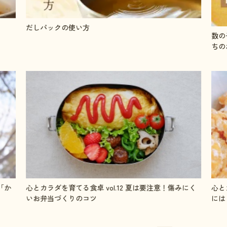
数の子の塩抜きと味付け方法●やまやの人気単品おせ
「う
ちのお取り寄せ
にく
心とカラダを育てる食卓 vol.11 毎日チャージ！成長期
心と
には「鉄」を摂ろう
整え