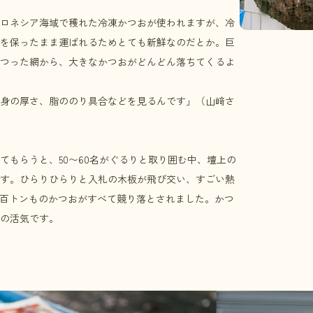
ロネシア海域で穫れた冷凍かつおが使われますが、冷
を保ったまま運ばれるためとても新鮮なのだとか。巨
つった網から、大きなかつおがどんどん落ちてくるよ
身の厚さ、脂ののり具合などを見るんです」（山﨑さ
てもらうと、50〜60名がぐるりと取り囲む中、壇上の
す。ひらりひらりと入札の木板が飛び交い、すごい熱
数百トンものかつおがすべて競り落とされました。かつ
の活気です。