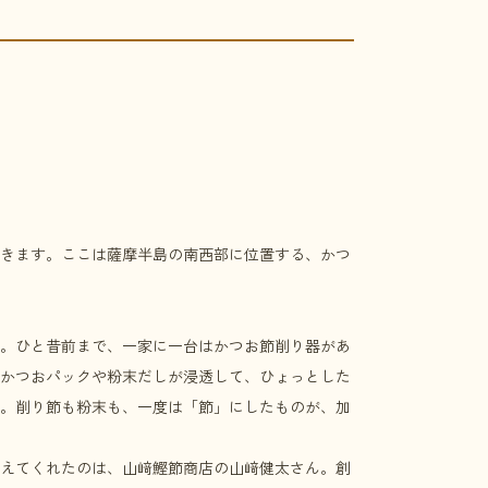
きます。ここは薩摩半島の南西部に位置する、かつ
。ひと昔前まで、一家に一台はかつお節削り器があ
かつおパックや粉末だしが浸透して、ひょっとした
。削り節も粉末も、一度は「節」にしたものが、加
えてくれたのは、山﨑鰹節商店の山﨑健太さん。創