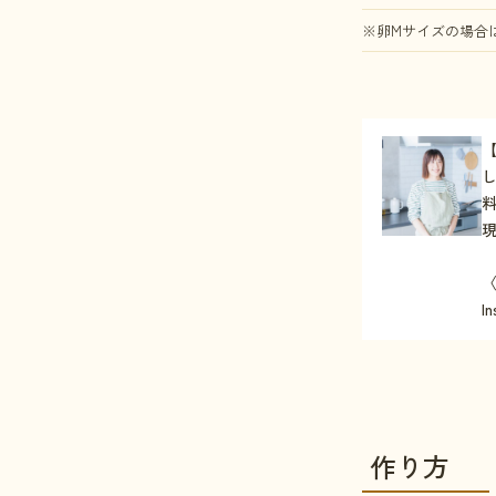
※卵Mサイズの場合は
〈
I
作り方