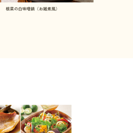
根菜の白味噌鍋（お雑煮風）