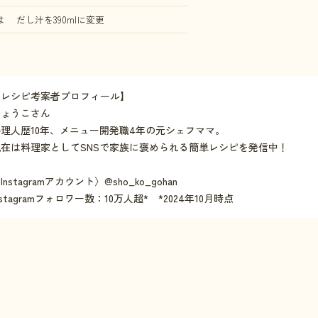
 だし汁を390mlに変更
【レシピ考案者プロフィール】
しょうこさん
料理人歴10年、メニュー開発職4年の元シェフママ。
現在は料理家としてSNSで家族に褒められる簡単レシピを発信中！
Instagramアカウント〉@sho_ko_gohan
nstagramフォロワー数：10万人超* *2024年10月時点