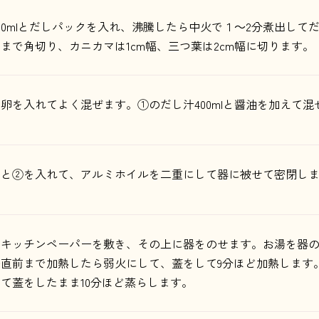
50mlとだしパックを入れ、沸騰したら中火で１～2分煮出し
まで角切り、カニカマは1cm幅、三つ葉は2cm幅に切ります。
卵を入れてよく混ぜます。①のだし汁400mlと醤油を加えて
材と②を入れて、アルミホイルを二重にして器に被せて密閉し
にキッチンペーパーを敷き、その上に器をのせます。お湯を器
直前まで加熱したら弱火にして、蓋をして9分ほど加熱します
て蓋をしたまま10分ほど蒸らします。