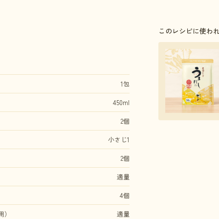
このレシピに使わ
1包
450ml
2個
小さじ1
2個
適量
4個
用）
適量