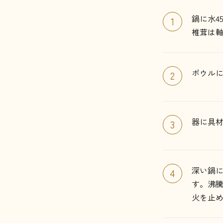
鍋に水4
1
椎茸は軸
ボウルに
2
器に具
3
深い鍋
4
す。沸騰
火を止め