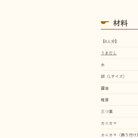
材料
【4人分】
うまだし
水
卵（Lサイズ）
醤油
椎茸
三つ葉
カニカマ
カニカマ（飾り付け