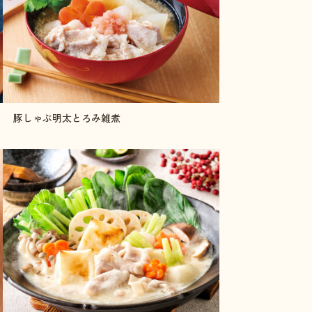
豚しゃぶ明太とろみ雑煮